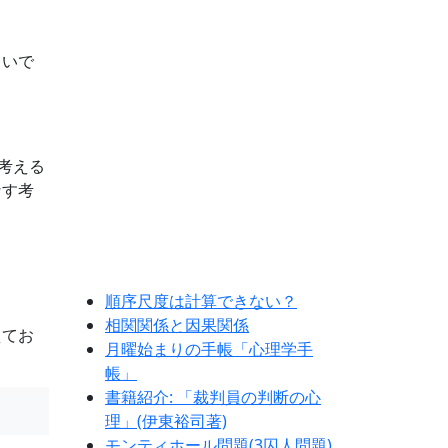
らいで
と考える
なす考
順序尺度は計算できない？
相関関係と因果関係
えてお
月曜始まりの手帳「心理学手
帳」
書籍紹介: 「裁判員の判断の心
理」(伊東裕司著)
モンティホール問題(3囚人問題)