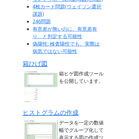
4枚カード問題(ウェイソン選択
課題)
246問題
有意差が無いのに、有意差有
り、と判定する可能性
偽陽性: 検査陽性でも、実際は
病気ではない可能性
箱ひげ図
箱ヒゲ図作成ツール
を公開しています。
ヒストグラムの作成
データを一定の数値
幅でグループ化して
表示する図の作成ツ