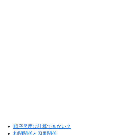
順序尺度は計算できない？
相関関係と因果関係