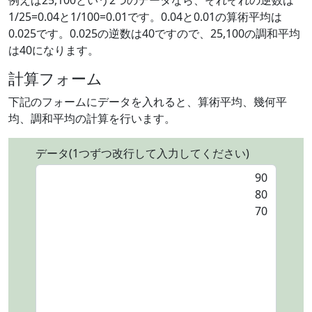
例えば25,100という2つのデータなら、それぞれの逆数は
1/25=0.04と1/100=0.01です。0.04と0.01の算術平均は
0.025です。0.025の逆数は40ですので、25,100の調和平均
は40になります。
計算フォーム
下記のフォームにデータを入れると、算術平均、幾何平
均、調和平均の計算を行います。
データ(1つずつ改行して入力してください)